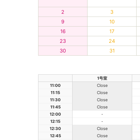
2
3
9
10
16
17
23
24
30
31
1号室
11:00
Close
11:15
Close
11:30
Close
11:45
Close
12:00
-
12:15
-
12:30
Close
12:45
Close