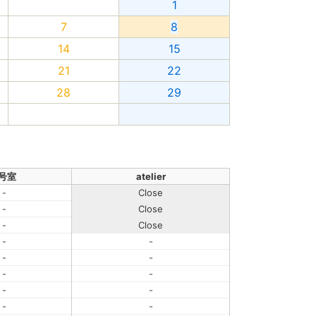
1
7
8
14
15
21
22
28
29
号室
atelier
-
Close
-
Close
-
Close
-
-
-
-
-
-
-
-
-
-