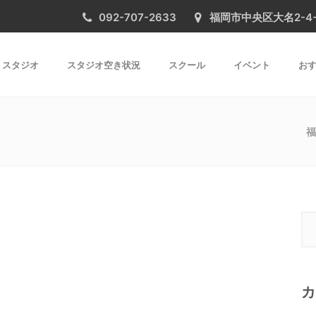
092-707-2633
福岡市中央区大名2-4-31 
スタジオ
スタジオ空き状況
スクール
イベント
おす
福
カ