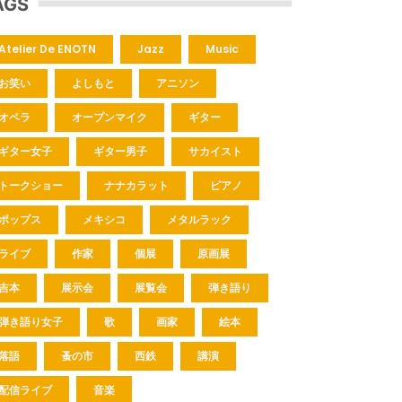
AGS
Atelier De ENOTN
Jazz
Music
お笑い
よしもと
アニソン
オペラ
オープンマイク
ギター
ギター女子
ギター男子
サカイスト
トークショー
ナナカラット
ピアノ
ポップス
メキシコ
メタルラック
ライブ
作家
個展
原画展
吉本
展示会
展覧会
弾き語り
弾き語り女子
歌
画家
絵本
落語
蚤の市
西鉄
講演
配信ライブ
音楽