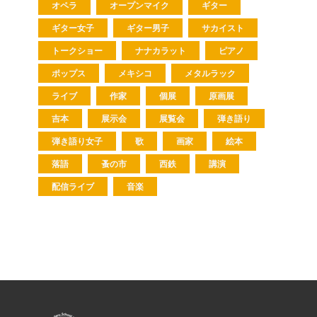
オペラ
オープンマイク
ギター
ギター女子
ギター男子
サカイスト
トークショー
ナナカラット
ピアノ
ポップス
メキシコ
メタルラック
ライブ
作家
個展
原画展
吉本
展示会
展覧会
弾き語り
弾き語り女子
歌
画家
絵本
落語
蚤の市
西鉄
講演
配信ライブ
音楽