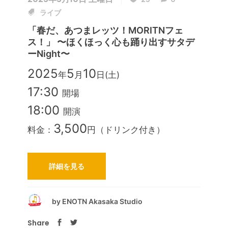
ライブ
「春だ、あつまレッツ！MORITNフェ
ス！」 〜ほくほっく心も踊り出すサタデ
ーnight〜
2025
5
10
年
月
日(土)
17:30
開場
18:00
開演
3,500
料金：
円（ドリンク付き）
詳細を見る
by
ENOTN Akasaka Studio
Share