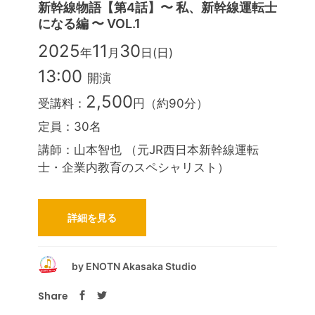
新幹線物語【第4話】〜 私、新幹線運転士
になる編 〜 VOL.1
2025
11
30
年
月
日(日)
13:00
開演
2,500
受講料：
円（約90分）
定員：30名
講師：山本智也 （元JR西日本新幹線運転
士・企業内教育のスペシャリスト）
詳細を見る
by
ENOTN Akasaka Studio
Share