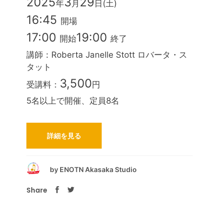
2025
3
29
年
月
日(土)
16:45
開場
17:00
19:00
開始
終了
講師：Roberta Janelle Stott ロバータ・ス
タット
3,500
受講料：
円
5名以上で開催、定員8名
詳細を見る
by
ENOTN Akasaka Studio
Share