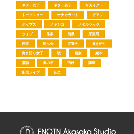
ギター女子
ギター男子
サカイスト
トークショー
ナナカラット
ピアノ
ポップス
メキシコ
メタルラック
ライブ
作家
個展
原画展
吉本
展示会
展覧会
弾き語り
弾き語り女子
歌
画家
絵本
落語
蚤の市
西鉄
講演
配信ライブ
音楽