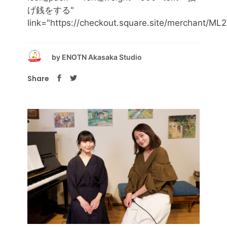
げ銭をする"
link="https://checkout.square.site/merchan
by
ENOTN Akasaka Studio
Share