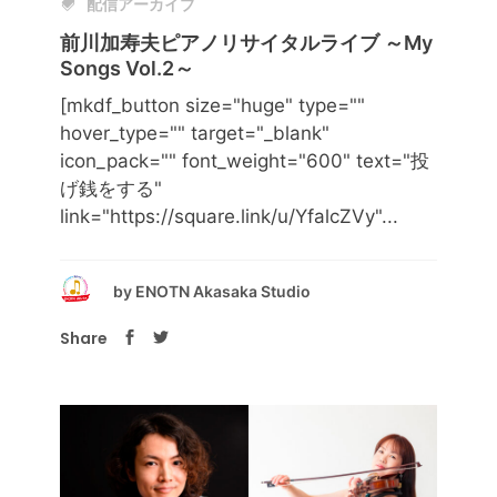
配信アーカイブ
前川加寿夫ピアノリサイタルライブ ～My
Songs Vol.2～
[mkdf_button size="huge" type=""
hover_type="" target="_blank"
icon_pack="" font_weight="600" text="投
げ銭をする"
link="https://square.link/u/YfalcZVy"...
by
ENOTN Akasaka Studio
Share