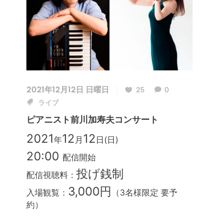
2021年12月12日 日曜日
25
0
ライブ
ピアニスト前川加寿夫コンサート
2021
12
12
年
月
日(日)
20:00
配信開始
投げ銭制
配信視聴料：
3,000円
入場観覧：
（3名様限定 要予
約）