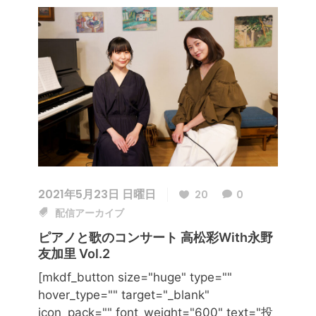
2021年5月23日 日曜日
20
0
配信アーカイブ
ピアノと歌のコンサート 高松彩with永野
友加里 Vol.2
[mkdf_button size="huge" type=""
hover_type="" target="_blank"
icon_pack="" font_weight="600" text="投