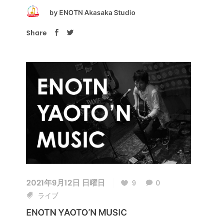
by
ENOTN Akasaka Studio
Share
2021年9月12日 日曜日
9
0
ライブ
ENOTN YAOTO’N MUSIC