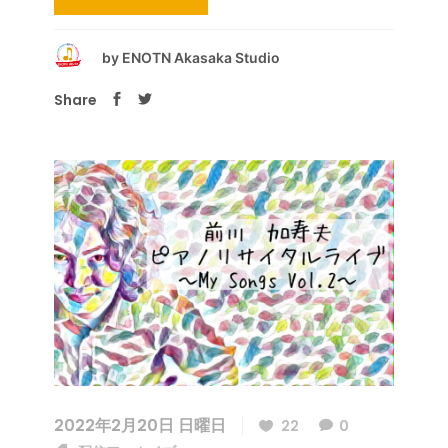
by
ENOTN Akasaka Studio
Share
2022年2月20日 日曜日
22
0