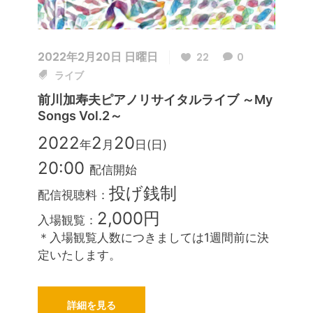
2022年2月20日 日曜日
22
0
ライブ
前川加寿夫ピアノリサイタルライブ ～My
Songs Vol.2～
2022
2
20
年
月
日(日)
20:00
配信開始
投げ銭制
配信視聴料：
2,000円
入場観覧：
＊入場観覧人数につきましては1週間前に決
定いたします。
詳細を見る