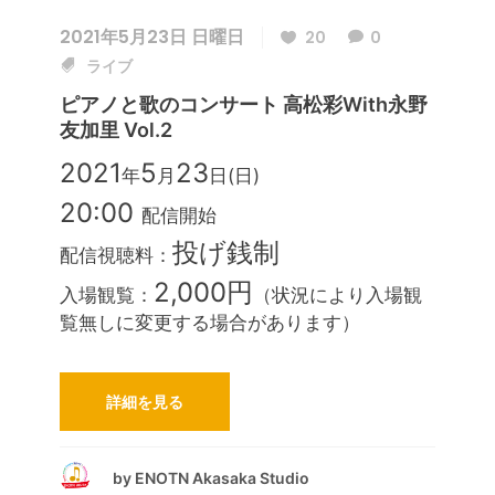
2021年5月23日 日曜日
20
0
ライブ
ピアノと歌のコンサート 高松彩with永野
友加里 Vol.2
2021
5
23
年
月
日(日)
20:00
配信開始
投げ銭制
配信視聴料：
2,000円
入場観覧：
（状況により入場観
覧無しに変更する場合があります）
詳細を見る
by
ENOTN Akasaka Studio