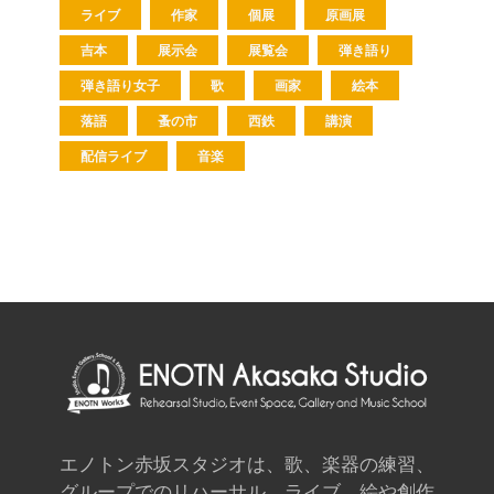
ライブ
作家
個展
原画展
吉本
展示会
展覧会
弾き語り
弾き語り女子
歌
画家
絵本
落語
蚤の市
西鉄
講演
配信ライブ
音楽
エノトン赤坂スタジオは、歌、楽器の練習、
グループでのリハーサル、ライブ、絵や創作