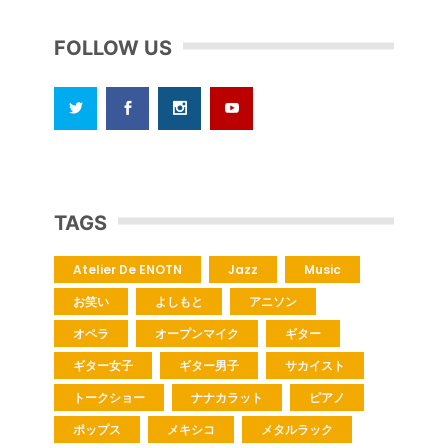
FOLLOW US
TAGS
Atelier De ENOTN
Jazz
Music
お笑い
よしもと
アニソン
オペラ
オープンマイク
ギター
ギター女子
ギター男子
サカイスト
トークショー
ナナカラット
ピアノ
ポップス
メキシコ
メタルラック