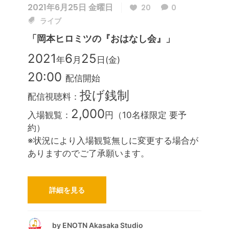
2021年6月25日 金曜日
20
0
ライブ
「岡本ヒロミツの『おはなし会』」
2021
6
25
年
月
日(金)
20:00
配信開始
投げ銭制
配信視聴料：
2,000
入場観覧：
円（10名様限定 要予
約）
※状況により入場観覧無しに変更する場合が
ありますのでご了承願います。
詳細を見る
by
ENOTN Akasaka Studio