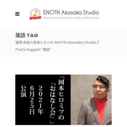
落語 TAG
福岡 赤坂の音楽スタジオ ENOTN Akasaka Studio
/
Posts tagged "落語"