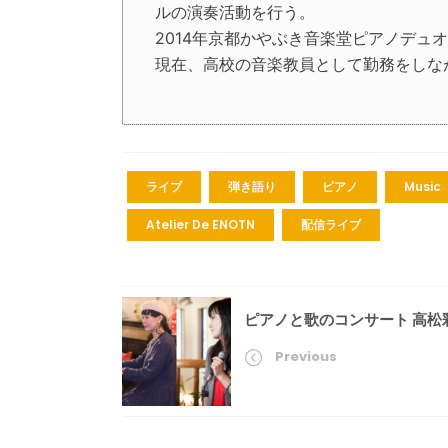
ルの演奏活動を行う。
2014年京都かやぶき音楽堂ピアノデュ
現在、高校の音楽教員として勤務をしな
ライブ
弾き語り
ピアノ
Music
Atelier De ENOTN
配信ライブ
ピアノと歌のコンサート 高松彩
Previous