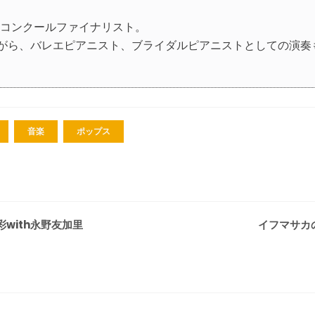
オコンクールファイナリスト。
がら、バレエピアニスト、ブライダルピアニストとしての演奏
音楽
ポップス
with永野友加里
イフマサカ