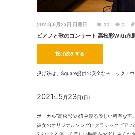
2021年5月23日 日曜日
20
0
ピアノと歌のコンサート 高松彩with永野友
投げ銭をする
投げ銭は、Square提供の安全なチェックア
2021
5
23
年
月
日(日)
ボーカル”高松彩”の澄み渡る優しい稀有な声
彼女のオリジナルソングにクラシックピアノ
2人による優しく美しい時間をお楽しみくだ