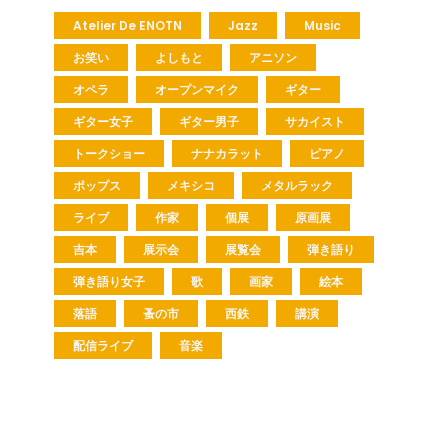
Atelier De ENOTN
Jazz
Music
お笑い
よしもと
アニソン
オペラ
オープンマイク
ギター
ギター女子
ギター男子
サカイスト
トークショー
ナナカラット
ピアノ
ポップス
メキシコ
メタルラック
ライブ
作家
個展
原画展
吉本
展示会
展覧会
弾き語り
弾き語り女子
歌
画家
絵本
落語
蚤の市
西鉄
講演
配信ライブ
音楽