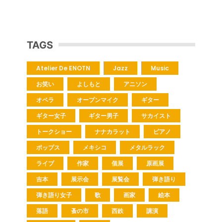
TAGS
Atelier De ENOTN
Jazz
Music
お笑い
よしもと
アニソン
オペラ
オープンマイク
ギター
ギター女子
ギター男子
サカイスト
トークショー
ナナカラット
ピアノ
ポップス
メキシコ
メタルラック
ライブ
作家
個展
原画展
吉本
展示会
展覧会
弾き語り
弾き語り女子
歌
画家
絵本
落語
蚤の市
西鉄
講演