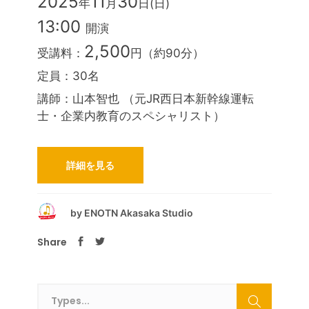
2025
11
30
年
月
日(日)
13:00
開演
2,500
受講料：
円（約90分）
定員：30名
講師：山本智也 （元JR西日本新幹線運転
士・企業内教育のスペシャリスト）
詳細を見る
by
ENOTN Akasaka Studio
Share