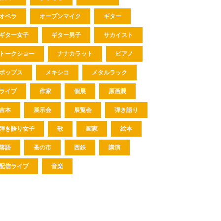
オペラ
オープンマイク
ギター
ギター女子
ギター男子
サカイスト
トークショー
ナナカラット
ピアノ
ポップス
メキシコ
メタルラック
ライブ
作家
個展
原画展
吉本
展示会
展覧会
弾き語り
弾き語り女子
歌
画家
絵本
落語
蚤の市
西鉄
講演
配信ライブ
音楽