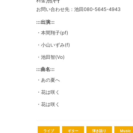
料金
お問い合わせ先：池田080-5645-4943
:::出演:::
・本間翔子(pf)
・小山いずみ(f)
・池田智(Vo)
:::曲名:::
・あの夏へ
・花は咲く
・花は咲く
ライブ
ギター
弾き語り
Music