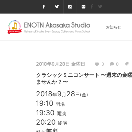
お知らせ
2018年9月28日 金曜日
3
0
クラシックミニコンサート 〜週末の金
ませんか？〜
2018
9
28
年
月
日(金)
19:10
開場
19:30
開演
20:20
終演
無料