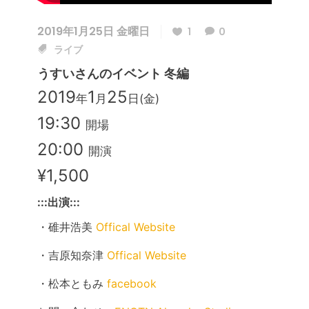
2019年1月25日 金曜日
1
0
ライブ
うすいさんのイベント 冬編
2019
1
25
年
月
日(金)
19:30
開場
20:00
開演
¥1,500
:::出演:::
・碓井浩美
Offical Website
・吉原知奈津
Offical Website
・松本ともみ
facebook