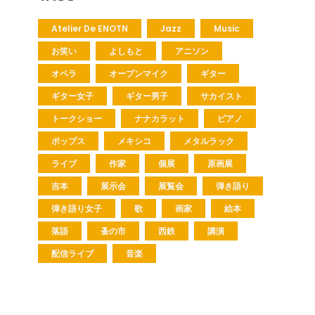
Atelier De ENOTN
Jazz
Music
お笑い
よしもと
アニソン
オペラ
オープンマイク
ギター
ギター女子
ギター男子
サカイスト
トークショー
ナナカラット
ピアノ
ポップス
メキシコ
メタルラック
ライブ
作家
個展
原画展
吉本
展示会
展覧会
弾き語り
弾き語り女子
歌
画家
絵本
落語
蚤の市
西鉄
講演
配信ライブ
音楽