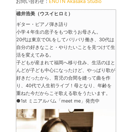
お問い合わせ：
ENOTN Akasaka Studio
碓井浩美（ウスイヒロミ）
ギター・ピアノ弾き語り
小学４年生の息子をもつ歌うお母さん。
20代は東京でOLをしてバリバリ働き、30代は
自分の好きなこと・やりたいことを見つけて生
活を変えてみる。
子どもが産まれて福岡へ移り住み、生活のほと
んどが子ども中心になったけど、やっぱり歌が
好きだったから、育児の合間を縫って曲を作
り、40代で人生初ライブ！母となり、年齢を
重ねた今だからこそ歌える歌をうたいます。
●1st ミニアルバム「meet me」発売中