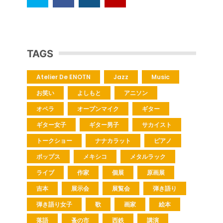
TAGS
Atelier De ENOTN
Jazz
Music
お笑い
よしもと
アニソン
オペラ
オープンマイク
ギター
ギター女子
ギター男子
サカイスト
トークショー
ナナカラット
ピアノ
ポップス
メキシコ
メタルラック
ライブ
作家
個展
原画展
吉本
展示会
展覧会
弾き語り
弾き語り女子
歌
画家
絵本
落語
蚤の市
西鉄
講演