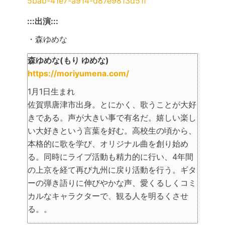
5bab-41e7-a914-d87e9813d51f
:::出演:::
・森ゆめな
森ゆめな(もり ゆめな)
https://moriyumena.com/
1月1日生まれ
佐賀県唐津市出身。とにかく、歌うことが大好
きである。声が大きい事で有名だ。嬉しい楽し
い大好きという言葉を好む。高校生の頃から、
本格的に歌を学び、オリジナル曲を創り始め
る。同時にライブ活動も精力的に行い、4年間
の上京を経て再び九州に戻り活動を行う。ギタ
ーの弾き語りに伸びやかな声、愛くるしくコミ
カルなキャラクターで、観る人を明るくさせ
る。。