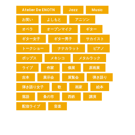
Atelier De ENOTN
Jazz
Music
お笑い
よしもと
アニソン
オペラ
オープンマイク
ギター
ギター女子
ギター男子
サカイスト
トークショー
ナナカラット
ピアノ
ポップス
メキシコ
メタルラック
ライブ
作家
個展
原画展
吉本
展示会
展覧会
弾き語り
弾き語り女子
歌
画家
絵本
落語
蚤の市
西鉄
講演
配信ライブ
音楽