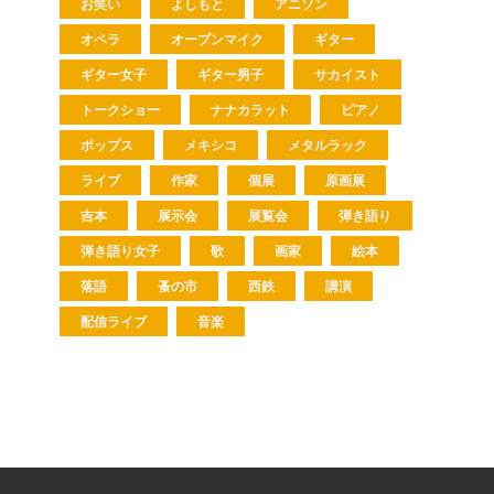
お笑い
よしもと
アニソン
オペラ
オープンマイク
ギター
ギター女子
ギター男子
サカイスト
トークショー
ナナカラット
ピアノ
ポップス
メキシコ
メタルラック
ライブ
作家
個展
原画展
吉本
展示会
展覧会
弾き語り
弾き語り女子
歌
画家
絵本
落語
蚤の市
西鉄
講演
配信ライブ
音楽