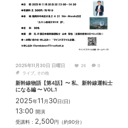
2025年11月30日 日曜日
26
0
,
ライブ
その他
新幹線物語【第4話】〜 私、新幹線運転士
になる編 〜 VOL.1
2025
11
30
年
月
日(日)
13:00
開演
2,500
受講料：
円（約90分）