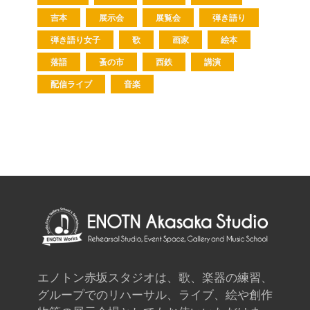
吉本
展示会
展覧会
弾き語り
弾き語り女子
歌
画家
絵本
落語
蚤の市
西鉄
講演
配信ライブ
音楽
エノトン赤坂スタジオは、歌、楽器の練習、
グループでのリハーサル、ライブ、絵や創作