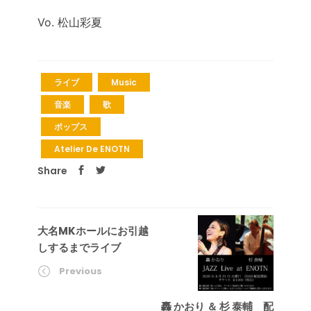
Vo. 松山彩夏
ライブ
Music
音楽
歌
ポップス
Atelier De ENOTN
Share
大名MKホールにお引越
しするまでライブ
Previous
轟 かおり ＆ 杉 泰輔 配