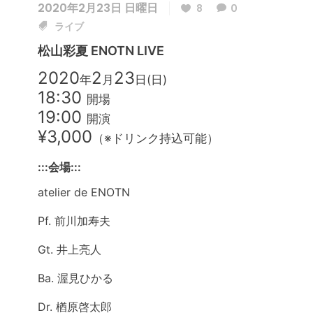
2020年2月23日 日曜日
8
0
ライブ
松山彩夏 ENOTN LIVE
2020
2
23
年
月
日(日)
18:30
開場
19:00
開演
¥3,000
（※ドリンク持込可能）
:::会場:::
atelier de ENOTN
Pf. 前川加寿夫
Gt. 井上亮人
Ba. 渥見ひかる
Dr. 楢原啓太郎