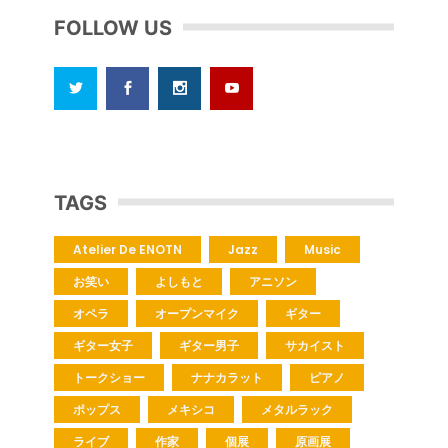
FOLLOW US
TAGS
Atelier De ENOTN
Jazz
Music
お笑い
よしもと
アニソン
オペラ
オープンマイク
ギター
ギター女子
ギター男子
サカイスト
トークショー
ナナカラット
ピアノ
ポップス
メキシコ
メタルラック
ライブ
作家
個展
原画展